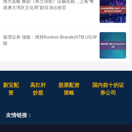
博大策略 舞剧《布兰诗歌》压轴亮相，上海“粤
港澳大湾区文化周”剧目演出收官
嘉理证券 瑞银：维持Kontoor Brands(KTB.US)评
级
新宝配
高杠杆
股票配资
国内前十的证
资
炒股
策略
券公司
友情链接：