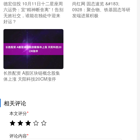
德宏信投 10月11日十二星座周
尚红网 固态速览 &#183;
六运势：宜“精神断舍离”！告别
0928：聚合物、铁基固态等研
无效社交，谁能在独处中迎来
发端进展积极
好运？
长胜配资 A股区块链概念股集
体上涨 天阳科技20CM涨停
相关评论
本文评分
*
评论内容
*