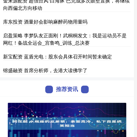
金来源配资 超强台风“白海豚”已完成多次眼壁置换，将继续
向西偏北方向移动
库东投资 酒量好会影响麻醉药物用量吗
启盈策略 李梦队友正面刚！武桐桐发文：我是运动员不是
网红！备战全运会_宫鲁鸣_训练_总决赛
新宝配资 蓝盾光电：股东会具体召开时间暂未确定
镕盛融资 首席分析师，去港大读佛学了
推荐资讯