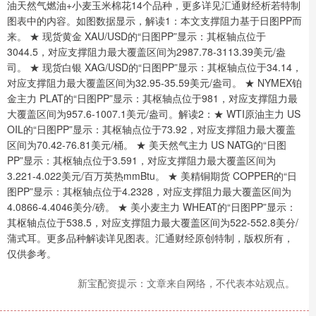
油天然气燃油+小麦玉米棉花14个品种，更多详见汇通财经析若特制
图表中的内容。如图数据显示，解读1：本文支撑阻力基于日图PP而
来。 ★ 现货黄金 XAU/USD的“日图PP”显示：其枢轴点位于
3044.5，对应支撑阻力最大覆盖区间为2987.78-3113.39美元/盎
司。 ★ 现货白银 XAG/USD的“日图PP”显示：其枢轴点位于34.14，
对应支撑阻力最大覆盖区间为32.95-35.59美元/盎司。 ★ NYMEX铂
金主力 PLAT的“日图PP”显示：其枢轴点位于981，对应支撑阻力最
大覆盖区间为957.6-1007.1美元/盎司。解读2：★ WTI原油主力 US
OIL的“日图PP”显示：其枢轴点位于73.92，对应支撑阻力最大覆盖
区间为70.42-76.81美元/桶。 ★ 美天然气主力 US NATG的“日图
PP”显示：其枢轴点位于3.591，对应支撑阻力最大覆盖区间为
3.221-4.022美元/百万英热mmBtu。 ★ 美精铜期货 COPPER的“日
图PP”显示：其枢轴点位于4.2328，对应支撑阻力最大覆盖区间为
4.0866-4.4046美分/磅。 ★ 美小麦主力 WHEAT的“日图PP”显示：
其枢轴点位于538.5，对应支撑阻力最大覆盖区间为522-552.8美分/
蒲式耳。更多品种解读详见图表。汇通财经原创特制，版权所有，
仅供参考。
新宝配资提示：文章来自网络，不代表本站观点。