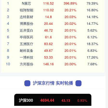
1
N展芯
116.52
396.89%
79.39%
2
锐翔智能
110.02
20.21%
16.80%
3
志特新材
14.8
20.03%
14.18%
4
博腾股份
20.44
20.02%
14.77%
5
近岸蛋白
46.72
20.01%
5.62%
6
毕得医药
61.6
20.01%
6.12%
7
五洲医疗
83.62
20.01%
18.37%
8
耐科装备
49.67
20.01%
6.83%
9
一博科技
53.33
20.01%
17.26%
10
方邦股份
146.16
20.00%
7.68%
沪深京行情 实时轮播
北证50
1134.24
0.93%
11.37
1.