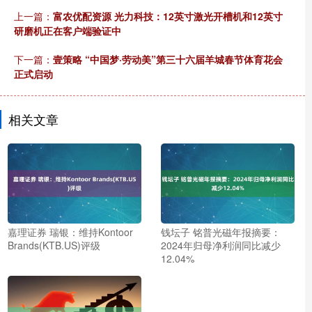
上一篇：
富农优配资源 光力科技：12英寸激光开槽机和12英寸
研磨机正在客户端验证中
下一篇：
壹策略 “中国梦·劳动美”第三十六届羊城春节体育花会
正式启动
相关文章
嘉理证券 瑞银：维持Kontoor
钱坛子 铭普光磁年报摘要：
Brands(KTB.US)评级
2024年归母净利润同比减少
12.04%