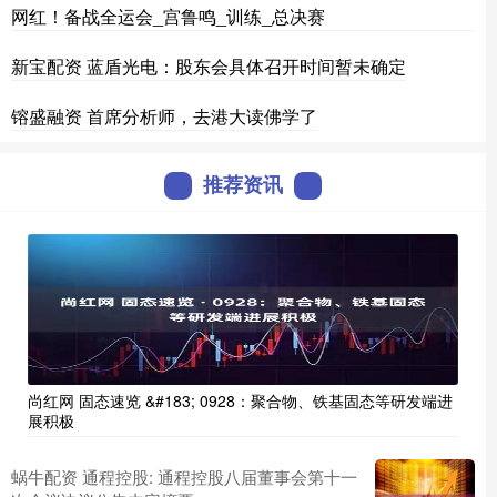
网红！备战全运会_宫鲁鸣_训练_总决赛
新宝配资 蓝盾光电：股东会具体召开时间暂未确定
镕盛融资 首席分析师，去港大读佛学了
推荐资讯
尚红网 固态速览 &#183; 0928：聚合物、铁基固态等研发端进
展积极
蜗牛配资 通程控股: 通程控股八届董事会第十一