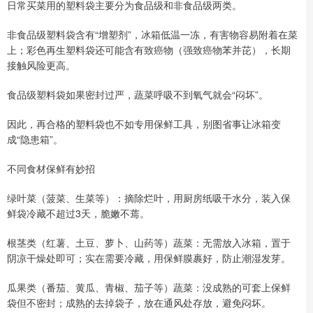
日常买菜用的塑料袋主要分为食品级和非食品级两类。
非食品级塑料袋含有“增塑剂”，冰箱低温一冻，有害物容易附着在菜
上；彩色再生塑料袋还可能含有致癌物（强致癌物苯并芘），长期
接触风险更高。
食品级塑料袋如果密封过严，蔬菜呼吸不到氧气就会“闷坏”。
因此，再合格的塑料袋也不如专用保鲜工具，别图省事让冰箱变
成“隐患箱”。
不同食材保鲜有妙招
绿叶菜（菠菜、生菜等）：摘除烂叶，用厨房纸吸干水分，装入保
鲜袋冷藏不超过3天，脆嫩不蔫。
根茎类（红薯、土豆、萝卜、山药等）蔬菜：无需放入冰箱，置于
阴凉干燥处即可；实在需要冷藏，用保鲜膜裹好，防止潮湿发芽。
瓜果类（番茄、黄瓜、青椒、茄子等）蔬菜：没成熟的可套上保鲜
袋但不密封；成熟的去掉袋子，放在通风处存放，避免闷坏。