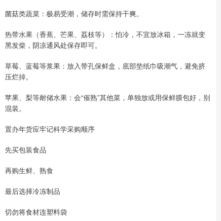
菌菇类蔬菜：极易受潮，储存时需保持干爽。
热带水果（香蕉、芒果、荔枝等）：怕冷，不宜放冰箱，一冻就变
黑发柴，阴凉通风处保存即可。
草莓、蓝莓等浆果：放入带孔保鲜盒，底部垫纸巾吸潮气，避免挤
压烂掉。
苹果、梨等耐储水果：会“催熟”其他菜，单独放或用保鲜膜包好，别
混装。
置办年货应牢记科学采购顺序
先买包装食品
再购生鲜、熟食
最后选择冷冻制品
切勿将食材连塑料袋