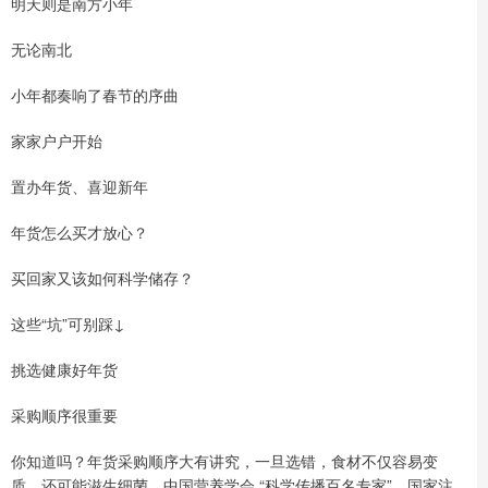
明天则是南方小年
无论南北
小年都奏响了春节的序曲
家家户户开始
置办年货、喜迎新年
年货怎么买才放心？
买回家又该如何科学储存？
这些“坑”可别踩↓
挑选健康好年货
采购顺序很重要
你知道吗？年货采购顺序大有讲究，一旦选错，食材不仅容易变
质，还可能滋生细菌。中国营养学会 “科学传播百名专家”、国家注