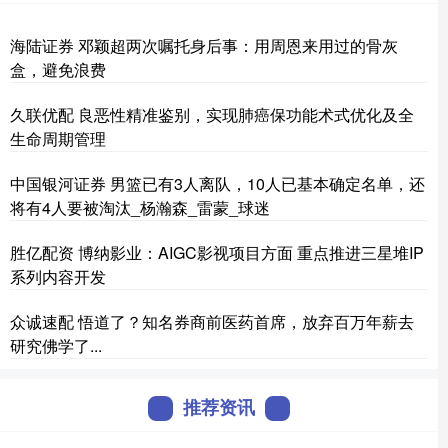
海陆证券 邓颖超两次嘱托身后事：用周恩来用过的骨灰
盒，避免浪费
久联优配 良恶性精准鉴别，实现肺癌保功能术式优化及全
生命周期管理
中国银河证券 男篮已有3人离队，10人已基本确定名单，还
将有4人要被淘汰_杨瀚森_雷蒙_球迷
胜亿配资 博纳影业：AIGC影视项目方面 重点推进三星堆IP
系列内容开发
众诚速配 悟道了？知名券商前医药首席，放弃百万年薪去
研究佛学了...
推荐资讯