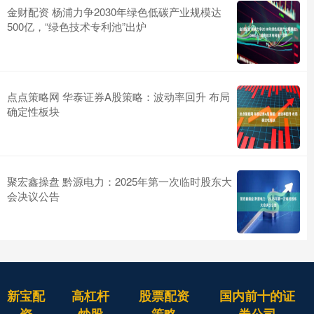
金财配资 杨浦力争2030年绿色低碳产业规模达
500亿，“绿色技术专利池”出炉
点点策略网 华泰证券A股策略：波动率回升 布局
确定性板块
聚宏鑫操盘 黔源电力：2025年第一次临时股东大
会决议公告
新宝配
高杠杆
股票配资
国内前十的证
资
炒股
策略
券公司