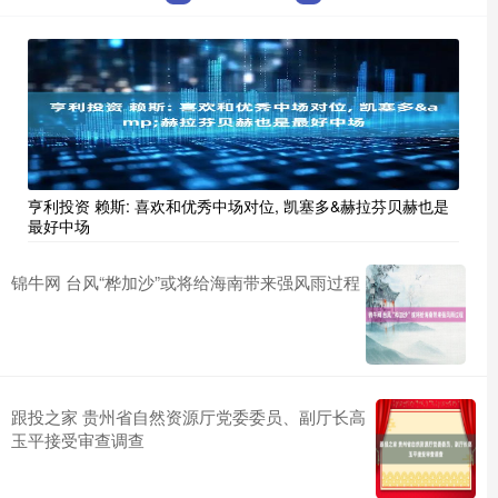
亨利投资 赖斯: 喜欢和优秀中场对位, 凯塞多&赫拉芬贝赫也是
最好中场
锦牛网 台风“桦加沙”或将给海南带来强风雨过程
跟投之家 贵州省自然资源厅党委委员、副厅长高
玉平接受审查调查