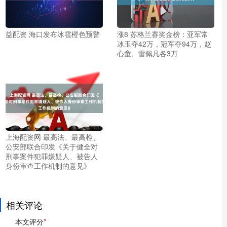
益配资 海口发布冰雹橙色预警
涨8 苏格兰赛奖金榜：亚军常
冰玉夺42万，冠军夺94万，赵
心童、雷佩凡各3万
上海配资网 最高法、最高检、
公安部联合印发《关于健全对
刑事案件犯罪嫌疑人、被告人
身份审查工作机制的意见》
相关评论
本文评分
*