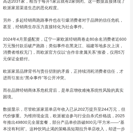
高达2031家，相当于每开1家店就有2家倒闭。这一数据直接体现了
欧派家居渠道生态的恶化程度。
另外，多起经销商跑路事件也在引爆消费者对于品牌的信任危机，
甚至，经销商生存压力直接转化为社会事件。
2024年4月景盛配资，辽宁一家欧派经销商卷走80余名消费者近600
万元预付款后破产跑路；类似事件在黑龙江、福建等地多次上演，
消费者维权无门，而欧派官方仅以“合作非隶属关系”推诿，仅用5万
元保证金赔付。
欧派家居品牌背书与责任切割的矛盾，正持续消耗消费者信任，才
进而引发出“黑伞事件”等公开冲突。
而在品牌经销商体系危机背后，是单店增收难掩系统性风险的真实
困境。
数据显示，尽管欧派家居单店年收入已从202万提升至244万元，但
代价惨重。为维持现金流，欧派被迫参与行业自杀式价格战，2025
年推出49800元全屋套餐，部分产品单价跌破800元/平方米——“基
本没有利润”。这种饮鸩止渴的策略虽短期拉升单店收入，却进一步