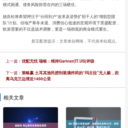
模式跑通、债务风险拆雷在内的三场硬仗。
姚良松将希望押注于“分田到户”改革及逆势扩招千人的“增肌型团
队”计划。但地产寒冬未退、消费信心低迷的宏观环境下景盛配资，
欧派需要的不仅是战术调整，更是一场彻底的商业模式重生。
新宝配资提示：文章来自网络，不代表本站观点。
上一篇：
优配无忧 瑞银：维持Gartner(IT.US)评级
下一篇：
策略赢 土耳其渔民捞到装满炸药的“玛古拉”无人艇，距
离乌克兰边境近1450公里
相关文章