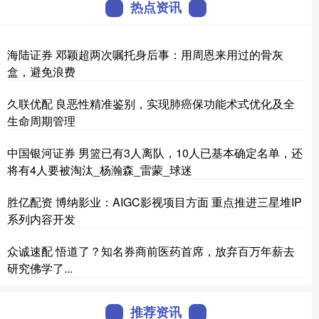
热点资讯
海陆证券 邓颖超两次嘱托身后事：用周恩来用过的骨灰
盒，避免浪费
久联优配 良恶性精准鉴别，实现肺癌保功能术式优化及全
生命周期管理
中国银河证券 男篮已有3人离队，10人已基本确定名单，还
将有4人要被淘汰_杨瀚森_雷蒙_球迷
胜亿配资 博纳影业：AIGC影视项目方面 重点推进三星堆IP
系列内容开发
众诚速配 悟道了？知名券商前医药首席，放弃百万年薪去
研究佛学了...
推荐资讯