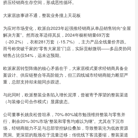
挤压经销商生存空间，形成恶性循环。
大家居故事讲不通，整装业务撞上天花板
为应对市场变化，欧派自2023年起强推经销商从单品销售转向“全屋
解决方案”。然而改革适得其反，2024年橱柜销量69万套
（-20.2%），衣柜281万套（-15.7%），主力产品全线量价齐跌。
而号称突破千家的“零售大家居”门店，实际贡献微弱——多品类协同
销售占比仅54%，远未达预期。
欧派家居转型阵痛的核心矛盾在于，大家居模式要求经销商具备全
案设计、供应链整合等高阶能力，但三四线城市经销商能力断层严
重，总部支持却未能同步跟进。
与此同时，欧派整装业务陷入增长泥潭，曾被寄予厚望的整装渠道
（与装修公司合作模式）显露疲态。
公司董事长姚良松曾坦承，70%-80%城市勉强维持整装与零售并
行，剩余20%-30%市场“整装和零售均难以为继”。尤其在下沉市
场，经销商能力不足与总部管控缺位叠加，导致整装沦为低效资源
黑洞。更深层的瓶颈在于流量迁移：传统线下客流萎缩，整装渠道