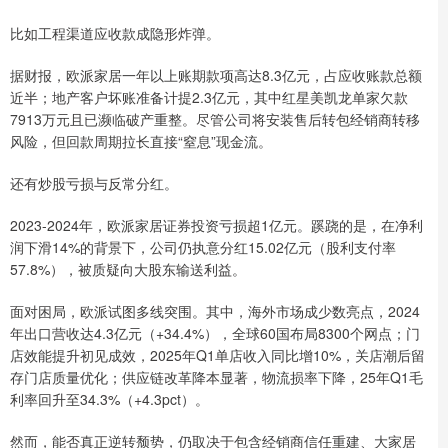
比如工程渠道应收款成隐形炸弹。
据财报，欧派家居一年以上账期款项高达8.3亿元，占应收账款总额
近半；地产客户坏账准备计提2.3亿元，其中红星美凯龙单家欠款
7913万元且已濒临破产重整。尽管公司将安装售后转包经销商转移
风险，但回款周期拉长直接“窒息”现金流。
还有炒股亏损与反常分红。
2023-2024年，欧派家居证券投资亏损超1亿元。蹊跷的是，在净利
润下滑14%的背景下，公司仍执意分红15.02亿元（股利支付率
57.8%），被质疑向大股东输送利益。
面对困局，欧派试图多线突围。其中，海外市场成少数亮点，2024
年出口营收达4.3亿元（+34.4%），全球60国布局8300个网点；门
店效能提升初见成效，2025年Q1单店收入同比增10%，关店潮后留
存门店质量优化；供应链改革降本显著，物流损率下降，25年Q1毛
利率回升至34.3%（+4.3pct）。
然而，能否真正逆转颓势，仍取决于包含经销商信任重建、大家居