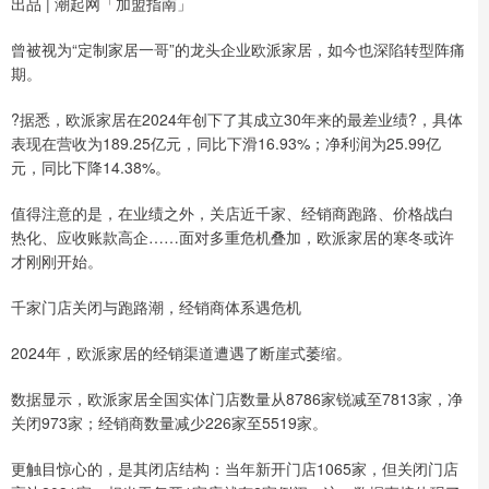
出品 | 潮起网「加盟指南」
曾被视为“定制家居一哥”的龙头企业欧派家居，如今也深陷转型阵痛
期。
?据悉，欧派家居在2024年创下了其成立30年来的最差业绩?，具体
表现在营收为189.25亿元，同比下滑16.93%；净利润为25.99亿
元，同比下降14.38%。
值得注意的是，在业绩之外，关店近千家、经销商跑路、价格战白
热化、应收账款高企……面对多重危机叠加，欧派家居的寒冬或许
才刚刚开始。
千家门店关闭与跑路潮，经销商体系遇危机
2024年，欧派家居的经销渠道遭遇了断崖式萎缩。
数据显示，欧派家居全国实体门店数量从8786家锐减至7813家，净
关闭973家；经销商数量减少226家至5519家。
更触目惊心的，是其闭店结构：当年新开门店1065家，但关闭门店