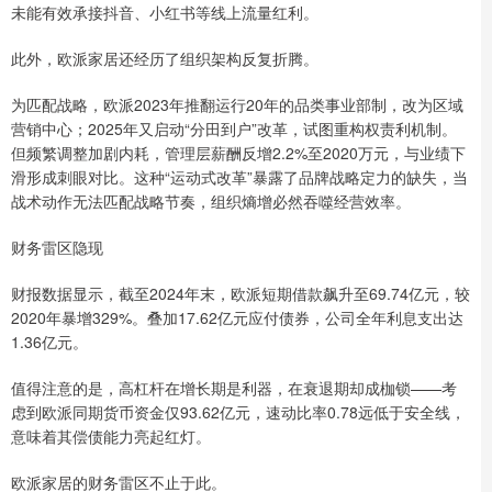
未能有效承接抖音、小红书等线上流量红利。
此外，欧派家居还经历了组织架构反复折腾。
为匹配战略，欧派2023年推翻运行20年的品类事业部制，改为区域
营销中心；2025年又启动“分田到户”改革，试图重构权责利机制。
但频繁调整加剧内耗，管理层薪酬反增2.2%至2020万元，与业绩下
滑形成刺眼对比。这种“运动式改革”暴露了品牌战略定力的缺失，当
战术动作无法匹配战略节奏，组织熵增必然吞噬经营效率。
财务雷区隐现
财报数据显示，截至2024年末，欧派短期借款飙升至69.74亿元，较
2020年暴增329%。叠加17.62亿元应付债券，公司全年利息支出达
1.36亿元。
值得注意的是，高杠杆在增长期是利器，在衰退期却成枷锁——考
虑到欧派同期货币资金仅93.62亿元，速动比率0.78远低于安全线，
意味着其偿债能力亮起红灯。
欧派家居的财务雷区不止于此。