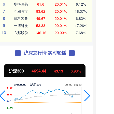
6
毕得医药
61.6
20.01%
6.12%
7
五洲医疗
83.62
20.01%
18.37%
8
耐科装备
49.67
20.01%
6.83%
9
一博科技
53.33
20.01%
17.26%
10
方邦股份
146.16
20.00%
7.68%
沪深京行情 实时轮播
北证50
1134.24
创
11.37
1.01%