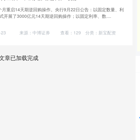
个月重启14天期逆回购操作。央行9月22日公告：以固定数量、利
开展了3000亿元14天期逆回购操作；以固定利率、数....
23
来源：中博证券
查看：
129
分类：
新宝配资
文章已加载完成
沪深300
4694.44
1.42%
43.13
0.93%