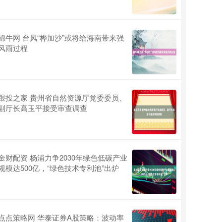
锦牛网 台风“桦加沙”或将给海南带来强
风雨过程
跟投之家 贵州省自然资源厅党委委员、
副厅长高玉平接受审查调查
金财配资 杨浦力争2030年绿色低碳产业
规模达500亿，“绿色技术专利池”出炉
点点策略网 华泰证券A股策略：波动率