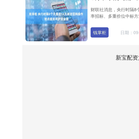
财联社消息，央行时隔8
率招标、多重价位中标方式
钱掌柜
日期：09-
新宝配资
深证成指
14311.01
9.68
1.02%
200.89