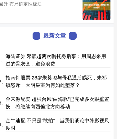
回升 布局确定性板块
最新文章
海陆证券 邓颖超两次嘱托身后事：用周恩来用
1、
过的骨灰盒，避免浪费
指南针股票 28岁朱奠壏与母私通后赐死，朱祁
2、
镇怒斥：大明皇室为何如此堕落？
金来源配资 超强台风“白海豚”已完成多次眼壁置
3、
换，将继续向西偏北方向移动
金牛速配 不只是“敢拍”：当我们谈论中韩影视尺
4、
度时