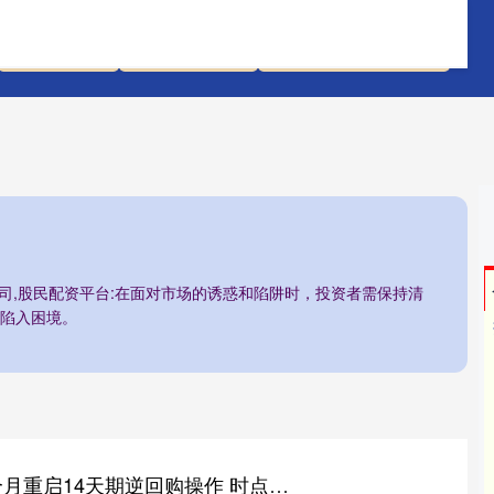
高杠杆炒股
股票配资策略
国内前十的证券公司
公司,股民配资平台:在面对市场的诱惑和陷阱时，投资者需保持清
陷入困境。
钱掌柜 央行时隔8个月重启14天期逆回购操作 时点提前呵护资金面