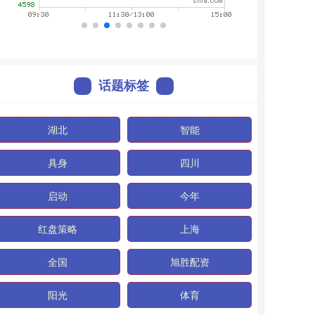
话题标签
湖北
智能
具身
四川
启动
今年
红盘策略
上海
全国
旭胜配资
阳光
体育