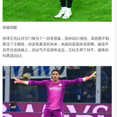
创惠优配
恰球王也让对方门将当了一回背景板，国米2比1领先。虽然那不勒
斯没了主教练，但还有麦克托米奈，他真的是国米克星啊。被追平
后齐沃连续换人，但运气不在国米这边，立柱又帮了对手。最终的
结果是2比2。