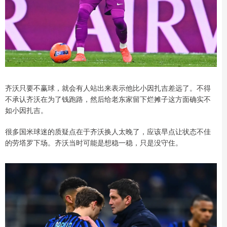
齐沃只要不赢球，就会有人站出来表示他比小因扎吉差远了。不得
不承认齐沃在为了钱跑路，然后给老东家留下烂摊子这方面确实不
如小因扎吉。
很多国米球迷的质疑点在于齐沃换人太晚了，应该早点让状态不佳
的劳塔罗下场。齐沃当时可能是想稳一稳，只是没守住。