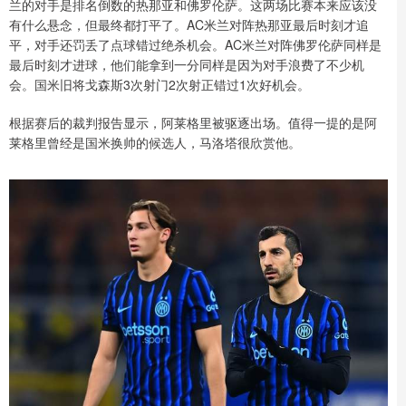
兰的对手是排名倒数的热那亚和佛罗伦萨。这两场比赛本来应该没
有什么悬念，但最终都打平了。AC米兰对阵热那亚最后时刻才追
平，对手还罚丢了点球错过绝杀机会。AC米兰对阵佛罗伦萨同样是
最后时刻才进球，他们能拿到一分同样是因为对手浪费了不少机
会。国米旧将戈森斯3次射门2次射正错过1次好机会。
根据赛后的裁判报告显示，阿莱格里被驱逐出场。值得一提的是阿
莱格里曾经是国米换帅的候选人，马洛塔很欣赏他。