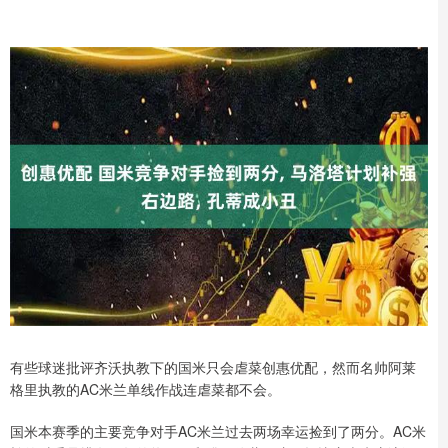
有些球迷批评齐沃执教下的国米只会虐菜创惠优配，然而名帅阿莱
格里执教的AC米兰单线作战连虐菜都不会。
国米本赛季的主要竞争对手AC米兰过去两场幸运捡到了两分。AC米