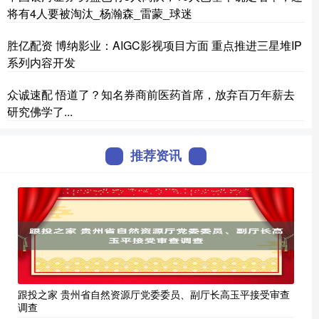
将有4人要被淘汰_杨瀚森_雷蒙_球迷
胜亿配资 博纳影业：AIGC影视项目方面 重点推进三星堆IP
系列内容开发
众诚速配 悟道了？知名券商前医药首席，放弃百万年薪去
研究佛学了...
推荐资讯
跟投之家 贵州省自然资源厅党委委员、副厅长高玉平接受审查
调查