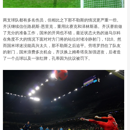
两支球队都有多名伤员，但相比之下那不勒斯的情况更严重一些。
齐沃继续信任路易斯-恩里克，重用比赛克和泽林斯基。齐沃赛前做
了充分的准备工作，国米的开局也不错，最近状态火热的迪马尔科
在角度不大的情况下面对对方门将的站位封堵冷静射门，1比0。然
而国米球迷没能高兴太久，那不勒斯之后追平。劳塔罗挡住了队友
的射门，国米浪费多次机会，齐沃换上姆希塔良加强进攻，后者造
了一个点球以及一张红牌，孔蒂因为抗议被罚下。