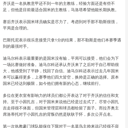
齐沃是一名执教意甲还不到一年的主教练，经验方面还是有些不
足，但他是目前最适合国米的主教练，马洛塔希望他能长期执教。
赛后齐沃表示国米球员确实是尽力了。考虑到对手那不勒斯很强，
平局是合理的。
巴斯托尼表示很乐意接受只拿1分的结果，那不勒斯是他们本赛季遇
到的最强对手。
迪马尔科表示最重要的是国米没有输，平局可以接受，他们会为下
一场比赛做好准备。迪马尔科还承认齐沃来了之后对于自己帮助很
大，他感受到了平静，找回了自信。迪马尔科还表示过去几年国米
本可以赢得更多，上赛季他们四大皆空，换帅是正确的选择。原本
国米已经达到极限，如今他们拥有新的心态，继续前行。
多位在更衣室有影响力的球员们都公开表达了对于齐沃的信任和支
持。至于小因扎吉，对于国米来说他已经是过去式了。尽管小因扎
吉走得很不体面，但国米管理层和球员都给留了面子。而拉齐奥主
席洛蒂托对于小因扎吉的背叛仍然是耿耿于怀，多次公开点名。
第一次执教豪门球队能保住下限对于一名菜鸟主帅来说已经很不容