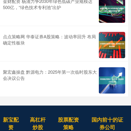
金财配资 杨浦力争2030年绿色低碳产业规模达
500亿，“绿色技术专利池”出炉
点点策略网 华泰证券A股策略：波动率回升 布局
确定性板块
聚宏鑫操盘 黔源电力：2025年第一次临时股东大
会决议公告
新宝配
高杠杆
股票配资
国内前十的证
资
炒股
策略
券公司