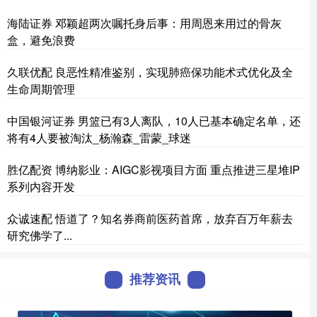
海陆证券 邓颖超两次嘱托身后事：用周恩来用过的骨灰
盒，避免浪费
久联优配 良恶性精准鉴别，实现肺癌保功能术式优化及全
生命周期管理
中国银河证券 男篮已有3人离队，10人已基本确定名单，还
将有4人要被淘汰_杨瀚森_雷蒙_球迷
胜亿配资 博纳影业：AIGC影视项目方面 重点推进三星堆IP
系列内容开发
众诚速配 悟道了？知名券商前医药首席，放弃百万年薪去
研究佛学了...
推荐资讯