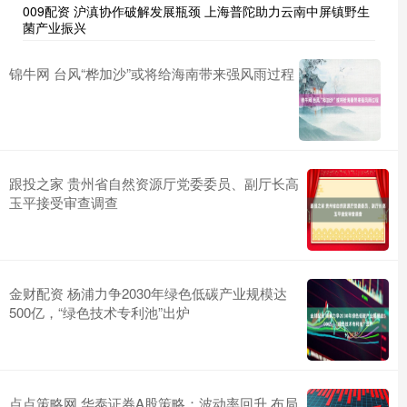
009配资 沪滇协作破解发展瓶颈 上海普陀助力云南中屏镇野生
菌产业振兴
锦牛网 台风“桦加沙”或将给海南带来强风雨过程
跟投之家 贵州省自然资源厅党委委员、副厅长高
玉平接受审查调查
金财配资 杨浦力争2030年绿色低碳产业规模达
500亿，“绿色技术专利池”出炉
点点策略网 华泰证券A股策略：波动率回升 布局