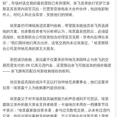
轻”，市场对该交易的最初震惊已有所缓和。奈飞首席执行官萨兰多
斯及其首席内容官贝拉・巴贾里亚致电各大合作伙伴，包括电影制
作人、经纪人和企业高管，安抚他们的情绪。
埃里森仍可继续推进其要约收购，寄望股东能放弃奈飞而选择
他的方案。但多数投资者与分析师认为，埃里森若想胜出，必须提
高报价。哈里斯联合公司投资组合经理亚历克斯・菲奇向彭博社表
示：“我们期待他们再次出价。这笔交易尚未尘埃落定。” 哈里斯联
合公司是华纳兄弟的第五大股东。
若想成功收购，派拉蒙不仅要承担华纳兄弟因终止与奈飞的交
易而需支付的 28 亿美元违约金，还需预估奈飞可能追加的报价额度
—— 奈飞拥有匹配任何新收购报价的权利。
但仅靠提高报价或许不足以打动华纳兄弟董事会，他们还要求
拉里・埃里森个人为收购要约提供担保。
埃里森父子对市场质疑其融资能力的声音感到不可思议。埃里
森除父亲外的最大资金支持者格里・卡迪纳尔本周在一档播客节目
中表示：“埃里森家族信誉卓著，参与过无数笔交易，从未有过违约
记录，包括与派拉蒙相关的收购案。怎么可能会在这笔交易上突然