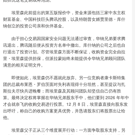
埃里森此前提出的第五版报价中，资金来源包括三家中东主权
财富基金、中国科技巨头腾讯控股，以及特朗普女婿贾里德・库什
纳创立的投资公司亲和伙伴基金。
由于担心交易因国家安全问题无法通过审查，华纳兄弟要求腾
讯退出，腾讯随后便从投资方名单中撤出。库什纳的公司之后也自
行退出了投资计划。尽管埃里森方面不断保证，收购资金完全由拉
里・埃里森提供担保，但派拉蒙始终未能提供令华纳兄弟顾问团队
满意的相关证明文件。
即便如此，埃里森仍不愿就此放弃。另一位竞购者康卡斯特集
团的总裁布莱恩・罗伯茨面对失利表现得十分坦然，甚至提议与扎
斯拉夫尽快共进晚餐；而埃里森及其顾问团队却坚信自己仍有胜
算。最终决定权将掌握在华纳兄弟股东手中，他们要到 2026 年年中
才会就奈飞的收购交易进行投票。12 月 8 日，埃里森直接向股东发
出呼吁，称自己的收购方案更具优势，并恳请股东们将股票出让给
他。
埃里森父子正从三个维度展开行动：一方面争取股东支持，另