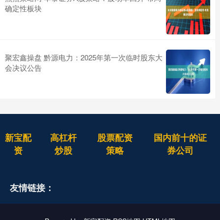
确定性板块
聚宏鑫操盘 黔源电力：2025年第一次临时股东大
会决议公告
新宝配
高杠杆
股票配资
国内前十的证
资
炒股
策略
券公司
友情链接：