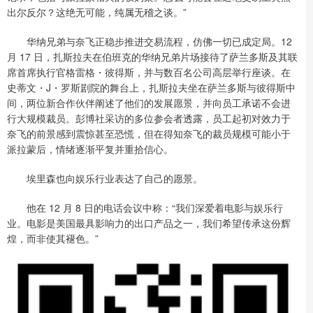
出尔反尔？这绝无可能，纯属无稽之谈。”
华纳兄弟与奈飞正稳步推进交易流程，仿佛一切已成定局。12
月 17 日，扎斯拉夫在伯班克的华纳兄弟片场接待了萨兰多斯及其联
席首席执行官格雷格・彼得斯，并与数百名公司高层举行座谈。在
史蒂文・J・罗斯剧院的舞台上，扎斯拉夫坐在萨兰多斯与彼得斯中
间，两位新合作伙伴阐述了他们的发展愿景，并向员工承诺不会进
行大规模裁员。彭博社采访的多位参会者透露，员工起初对效力于
奈飞的前景感到震惊甚至恐慌，但在得知奈飞的裁员规模可能小于
派拉蒙后，情绪逐渐平复并重拾信心。
埃里森也向娱乐行业表达了自己的愿景。
他在 12 月 8 日的电话会议中称：“我们深爱着电影与娱乐行
业。电影是美国最具影响力的出口产品之一，我们希望传承这份辉
煌，而非使其褪色。”