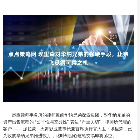
昆鹰律师事务所的律师致函华纳兄弟探索集团，对华纳兄弟的
资产出售流程的 “公平性与充分性” 表达 “严重关切”。律师所代理的
客户 —— 派拉蒙 - 天舞影业董事长兼首席执行官大卫・埃里森，已
为收购华纳兄弟推进数月，此时却担心这笔交易即将落空。