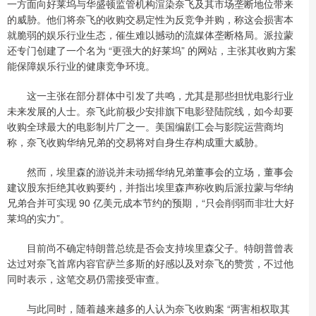
一方面向好莱坞与华盛顿监管机构渲染奈飞及其市场垄断地位带来
的威胁。他们将奈飞的收购交易定性为反竞争并购，称这会损害本
就脆弱的娱乐行业生态，催生难以撼动的流媒体垄断格局。派拉蒙
还专门创建了一个名为 “更强大的好莱坞” 的网站，主张其收购方案
能保障娱乐行业的健康竞争环境。
这一主张在部分群体中引发了共鸣，尤其是那些担忧电影行业
未来发展的人士。奈飞此前极少安排旗下电影登陆院线，如今却要
收购全球最大的电影制片厂之一。美国编剧工会与影院运营商均
称，奈飞收购华纳兄弟的交易将对自身生存构成重大威胁。
然而，埃里森的游说并未动摇华纳兄弟董事会的立场，董事会
建议股东拒绝其收购要约，并指出埃里森声称收购后派拉蒙与华纳
兄弟合并可实现 90 亿美元成本节约的预期，“只会削弱而非壮大好
莱坞的实力”。
目前尚不确定特朗普总统是否会支持埃里森父子。特朗普曾表
达过对奈飞首席内容官萨兰多斯的好感以及对奈飞的赞赏，不过他
同时表示，这笔交易仍需接受审查。
与此同时，随着越来越多的人认为奈飞收购案 “两害相权取其