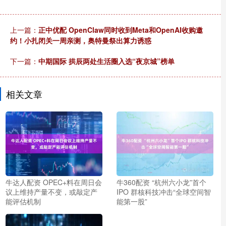
上一篇：
正中优配 OpenClaw同时收到Meta和OpenAI收购邀
约！小扎闭关一周亲测，奥特曼祭出算力诱惑
下一篇：
中期国际 拱辰两处生活圈入选“夜京城”榜单
相关文章
牛达人配资 OPEC+料在周日会
牛360配资 “杭州六小龙”首个
议上维持产量不变，或敲定产
IPO 群核科技冲击“全球空间智
能评估机制
能第一股”