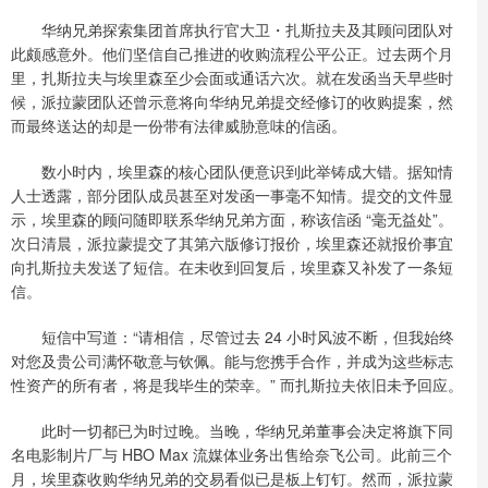
华纳兄弟探索集团首席执行官大卫・扎斯拉夫及其顾问团队对
此颇感意外。他们坚信自己推进的收购流程公平公正。过去两个月
里，扎斯拉夫与埃里森至少会面或通话六次。就在发函当天早些时
候，派拉蒙团队还曾示意将向华纳兄弟提交经修订的收购提案，然
而最终送达的却是一份带有法律威胁意味的信函。
数小时内，埃里森的核心团队便意识到此举铸成大错。据知情
人士透露，部分团队成员甚至对发函一事毫不知情。提交的文件显
示，埃里森的顾问随即联系华纳兄弟方面，称该信函 “毫无益处”。
次日清晨，派拉蒙提交了其第六版修订报价，埃里森还就报价事宜
向扎斯拉夫发送了短信。在未收到回复后，埃里森又补发了一条短
信。
短信中写道：“请相信，尽管过去 24 小时风波不断，但我始终
对您及贵公司满怀敬意与钦佩。能与您携手合作，并成为这些标志
性资产的所有者，将是我毕生的荣幸。” 而扎斯拉夫依旧未予回应。
此时一切都已为时过晚。当晚，华纳兄弟董事会决定将旗下同
名电影制片厂与 HBO Max 流媒体业务出售给奈飞公司。此前三个
月，埃里森收购华纳兄弟的交易看似已是板上钉钉。然而，派拉蒙