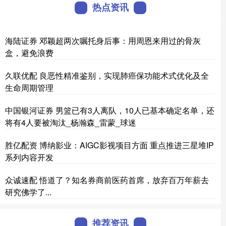
热点资讯
海陆证券 邓颖超两次嘱托身后事：用周恩来用过的骨灰
盒，避免浪费
久联优配 良恶性精准鉴别，实现肺癌保功能术式优化及全
生命周期管理
中国银河证券 男篮已有3人离队，10人已基本确定名单，还
将有4人要被淘汰_杨瀚森_雷蒙_球迷
胜亿配资 博纳影业：AIGC影视项目方面 重点推进三星堆IP
系列内容开发
众诚速配 悟道了？知名券商前医药首席，放弃百万年薪去
研究佛学了...
推荐资讯