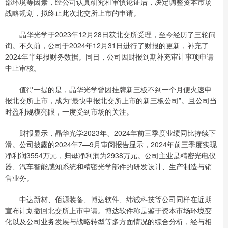
部环境等因素，经公司认真研究和审慎论证后，决定调整资本市场
战略规划，拟终止此次北交所上市的申请。
晶华光学于2023年12月28日获北交所受理，至今经历了三轮问
询。不久前，公司于2024年12月31日进行了财报的更新，补充了
2024年半年报财务数据。同日，公司因财报到期补充审计事项申请
中止审核。
值得一提的是，晶华光学曾因挂牌新三板不到一个月便火速申
报北交所上市，成为“最快申报北交所上市的新三板公司”。且公司当
时盈利规模亮眼，一度受到市场的关注。
财报显示，晶华光学2023年、2024年前三季度业绩同比持续下
滑。公司披露的2024年7—9月审阅报告显示，2024年前三季度实现
净利润3554万元，归母净利润为2938万元。公司主业是精密光电仪
器、汽车智能感知系统和精密光学部件的研发设计、生产制造与销
售业务。
中达新材、佰源装备、博达软件、纬诚科技等公司同样在近期
宣布计划撤回北交所上市申请。博达软件称是鉴于资本市场环境变
化以及公司业务发展与战略转型等多方面情况的综合分析，经与相