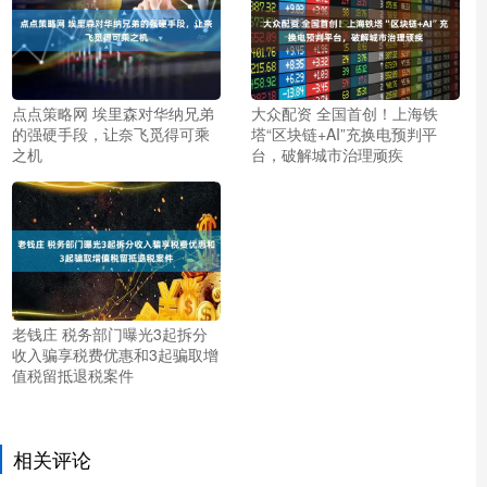
点点策略网 埃里森对华纳兄弟
大众配资 全国首创！上海铁
的强硬手段，让奈飞觅得可乘
塔“区块链+AI”充换电预判平
之机
台，破解城市治理顽疾
老钱庄 税务部门曝光3起拆分
收入骗享税费优惠和3起骗取增
值税留抵退税案件
相关评论