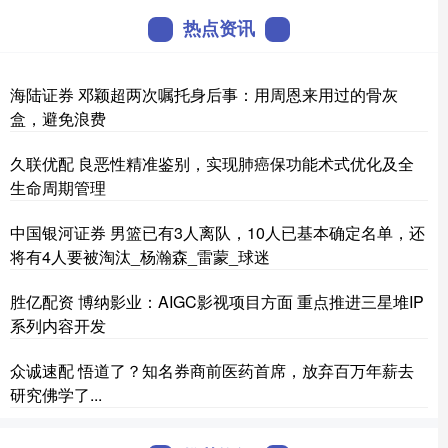
热点资讯
海陆证券 邓颖超两次嘱托身后事：用周恩来用过的骨灰
盒，避免浪费
久联优配 良恶性精准鉴别，实现肺癌保功能术式优化及全
生命周期管理
中国银河证券 男篮已有3人离队，10人已基本确定名单，还
将有4人要被淘汰_杨瀚森_雷蒙_球迷
胜亿配资 博纳影业：AIGC影视项目方面 重点推进三星堆IP
系列内容开发
众诚速配 悟道了？知名券商前医药首席，放弃百万年薪去
研究佛学了...