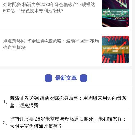
金财配资 杨浦力争2030年绿色低碳产业规模达
500亿，“绿色技术专利池”出炉
点点策略网 华泰证券A股策略：波动率回升 布局
确定性板块
最新文章
海陆证券 邓颖超两次嘱托身后事：用周恩来用过的骨灰
1、
盒，避免浪费
指南针股票 28岁朱奠壏与母私通后赐死，朱祁镇怒斥：
2、
大明皇室为何如此堕落？