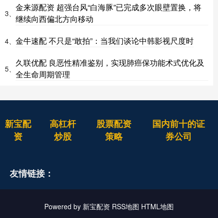
金来源配资 超强台风“白海豚”已完成多次眼壁置换，将
3、
继续向西偏北方向移动
金牛速配 不只是“敢拍”：当我们谈论中韩影视尺度时
4、
久联优配 良恶性精准鉴别，实现肺癌保功能术式优化及
5、
全生命周期管理
新宝配
高杠杆
股票配资
国内前十的证
资
炒股
策略
券公司
友情链接：
Powered by
新宝配资
RSS地图
HTML地图