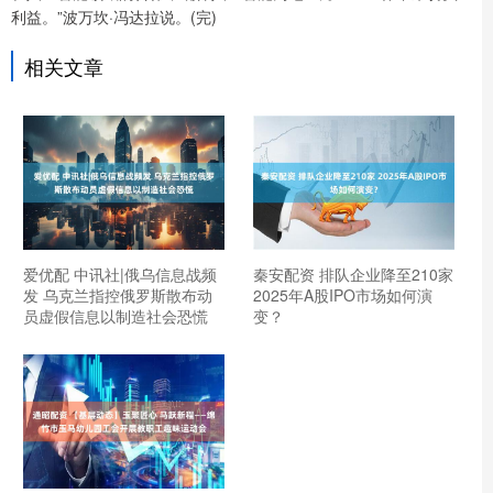
利益。”波万坎·冯达拉说。(完)
相关文章
爱优配 中讯社|俄乌信息战频
秦安配资 排队企业降至210家
发 乌克兰指控俄罗斯散布动
2025年A股IPO市场如何演
员虚假信息以制造社会恐慌
变？