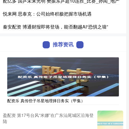
配亿多 国乒未来光明 樊振东乒超10连胜_比赛_孙闻_地产
悦来网 思泰克：公司始终积极把握市场机遇
秦安配资 博通财报即将登场，能否翻越AI“恐惧之墙”
推荐资讯
配资乐 真传些子吊星地理择日务实（甲集）
盈配资 第17号台风“米娜”在广东汕尾城区沿海登
陆