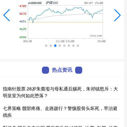
热点资讯
指南针股票 28岁朱奠壏与母私通后赐死，朱祁镇怒斥：大
明皇室为何如此堕落？
七界策略 髋部疼痛、走路跛行？警惕股骨头坏死，早治避
残疾