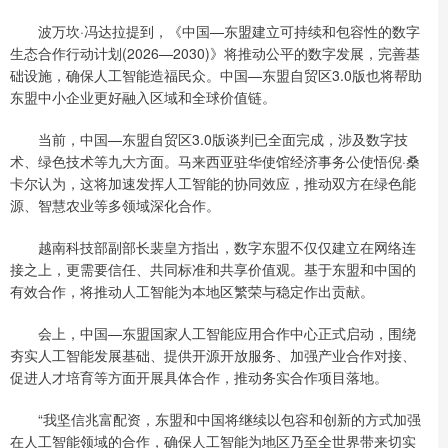
波万坎·冯达拉提到，《中国—东盟建立可持续和包容性的数字
生态合作行动计划(2026—2030)》将推动公平的数字发展，完善基
础设施，确保人工智能造福民众。中国—东盟自贸区3.0版也将帮助
东盟中小企业更好融入区域和全球价值链。
当前，中国—东盟自贸区3.0版谈判已全面完成，涉及数字技
术、绿色技术等九大方面。马来西亚驻华使馆经济事务公使悟倪·桑
卡尔认为，这将加速发挥人工智能的协同效应，推动双方在绿色能
源、智慧农业等多领域深化合作。
越南科技部副部长裴皇方指出，数字东盟不仅仅建立在网络连
接之上，更需要信任、共同标准和共享价值观。基于东盟和中国的
有效合作，将推动人工智能为本地区繁荣与稳定作出贡献。
会上，中国—东盟国家人工智能应用合作中心正式启动，围绕
夯实人工智能发展基础、提供开源开放服务、加强产业合作对接、
促进人才培育等方面开展具体合作，推动务实合作项目落地。
“我坚信兆富配资，东盟和中国将继续以包容和创新的方式加强
在人工智能领域的合作，确保人工智能为地区乃至全世界带来切实