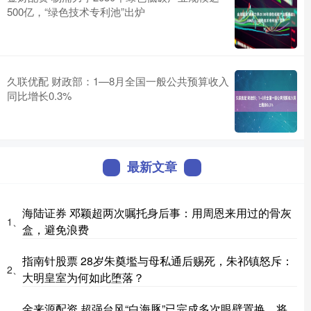
500亿，“绿色技术专利池”出炉
久联优配 财政部：1—8月全国一般公共预算收入
同比增长0.3%
最新文章
海陆证券 邓颖超两次嘱托身后事：用周恩来用过的骨灰
1、
盒，避免浪费
指南针股票 28岁朱奠壏与母私通后赐死，朱祁镇怒斥：
2、
大明皇室为何如此堕落？
金来源配资 超强台风“白海豚”已完成多次眼壁置换，将