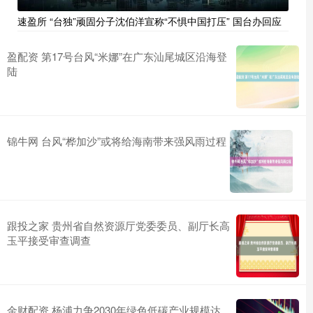
速盈所 “台独”顽固分子沈伯洋宣称“不惧中国打压” 国台办回应
盈配资 第17号台风“米娜”在广东汕尾城区沿海登
陆
锦牛网 台风“桦加沙”或将给海南带来强风雨过程
跟投之家 贵州省自然资源厅党委委员、副厅长高
玉平接受审查调查
金财配资 杨浦力争2030年绿色低碳产业规模达