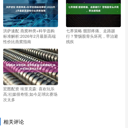
洪萨速配 燕窝种类+科学选购
七界策略 髋部疼痛、走路跛
标准解析:2026年2月最新高端
行？警惕股骨头坏死，早治避
性价比燕窝指南
残疾
宏图配资 埃里克森: 喜欢玩乐
高;社媒很奇怪;如今足球比赛场
次太多
相关评论