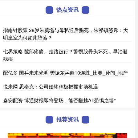
热点资讯
指南针股票 28岁朱奠壏与母私通后赐死，朱祁镇怒斥：大
明皇室为何如此堕落？
七界策略 髋部疼痛、走路跛行？警惕股骨头坏死，早治避
残疾
配亿多 国乒未来光明 樊振东乒超10连胜_比赛_孙闻_地产
悦来网 思泰克：公司始终积极把握市场机遇
秦安配资 博通财报即将登场，能否翻越AI“恐惧之墙”
推荐资讯