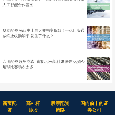
人工智能合作蓝图
华泰配资 光伏史上最大并购案折戟！千亿巨头通
威终止收购润阳 发生了什么？
宏图配资 埃里克森: 喜欢玩乐高;社媒很奇怪;如今
足球比赛场次太多
新宝配
高杠杆
股票配资
国内前十的证
资
炒股
策略
券公司