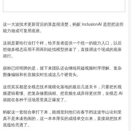
这一大波技术更新背后的算盘很清楚，蚂蚁 inclusionAI 是想把这些
能力做成可复用底座。
这就是要给行业打个样，给开发者提供一个统一的能力入口，以后
想做多模态应用不用再到处找模型拼凑了，直接调这个现成的底座
就行。
据称已经明牌的是，接下来团队还会继续死磕视频时序理解、复杂
图像编辑和长音频实时生成这几个硬骨头。
这些其实都是全模态技术规模化落地的最后几道关卡，只要把长视
频逻辑看懂、把复杂修图搞精、把音频生成弄得更丝滑，全模态 AI
就能在各种干活场景里真正爆发了。
蚂蚁这一套组合拳打下来，能感觉到他们在春节档这波华山论剑里
真不是来凑热闹的，这一本本厚实的成绩单交出来，直接就把技术
底蕴给亮透了。