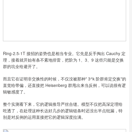
Ring-2.5-1T 接招的姿势也是相当专业。它先是反手掏出 Cauchy 定
理，接着就开始有条不紊地排雷，把阶为 1、3、9 这些只能是交换
群的坑全给避开了。
而且它在证明非交换性的时候，不仅没被那种" 3^k 阶群肯定交换"的
直觉给带偏，还直接把 Heisenberg 群甩出来当反例，可以说很有逻
辑敏感度了。
整个实测看下来，它的逻辑推导严丝合缝。模型不仅把高深定理给
吃透了，在处理这种长达好几步的逻辑链条时还没出半点纰漏，特
别是对反例的运用直接把它的逻辑深度拉满。