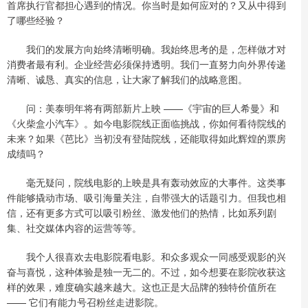
首席执行官都担心遇到的情况。你当时是如何应对的？又从中得到
了哪些经验？
我们的发展方向始终清晰明确。我始终思考的是，怎样做才对
消费者最有利。企业经营必须保持透明。我们一直努力向外界传递
清晰、诚恳、真实的信息，让大家了解我们的战略意图。
问：美泰明年将有两部新片上映 ——《宇宙的巨人希曼》和
《火柴盒小汽车》。如今电影院线正面临挑战，你如何看待院线的
未来？如果《芭比》当初没有登陆院线，还能取得如此辉煌的票房
成绩吗？
毫无疑问，院线电影的上映是具有轰动效应的大事件。这类事
件能够撬动市场、吸引海量关注，自带强大的话题引力。但我也相
信，还有更多方式可以吸引粉丝、激发他们的热情，比如系列剧
集、社交媒体内容的运营等等。
我个人很喜欢去电影院看电影。和众多观众一同感受观影的兴
奋与喜悦，这种体验是独一无二的。不过，如今想要在影院收获这
样的效果，难度确实越来越大。这也正是大品牌的独特价值所在
—— 它们有能力号召粉丝走进影院。