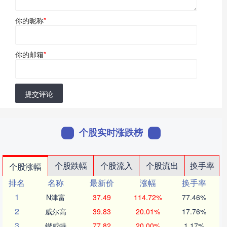
你的昵称
*
你的邮箱
*
提交评论
个股实时涨跌榜
个股跌幅
个股流入
个股流出
换手率
个股涨幅
排名
名称
最新价
涨幅
换手率
1
N津富
37.49
114.72%
77.46%
2
威尔高
39.83
20.01%
17.76%
3
锴威特
77.82
20.00%
1.17%