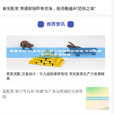
秦安配资 博通财报即将登场，能否翻越AI“恐惧之墙”
推荐资讯
星富优配 汉嘉设计：引入战投泰联智信 夯实新质生产力发展根
基
盈配资 第17号台风“米娜”在广东汕尾城区沿海登
陆