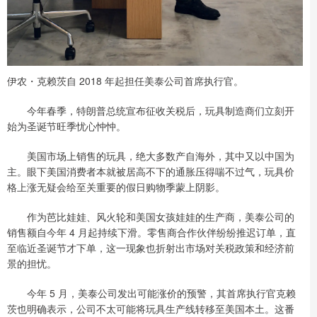
伊农・克赖茨自 2018 年起担任美泰公司首席执行官。
今年春季，特朗普总统宣布征收关税后，玩具制造商们立刻开
始为圣诞节旺季忧心忡忡。
美国市场上销售的玩具，绝大多数产自海外，其中又以中国为
主。眼下美国消费者本就被居高不下的通胀压得喘不过气，玩具价
格上涨无疑会给至关重要的假日购物季蒙上阴影。
作为芭比娃娃、风火轮和美国女孩娃娃的生产商，美泰公司的
销售额自今年 4 月起持续下滑。零售商合作伙伴纷纷推迟订单，直
至临近圣诞节才下单，这一现象也折射出市场对关税政策和经济前
景的担忧。
今年 5 月，美泰公司发出可能涨价的预警，其首席执行官克赖
茨也明确表示，公司不太可能将玩具生产线转移至美国本土。这番