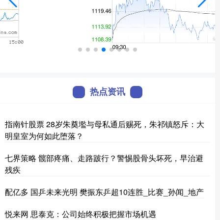
热点资讯
指南针股票 28岁朱奠壏与母私通后赐死，朱祁镇怒斥：大
明皇室为何如此堕落？
七界策略 髋部疼痛、走路跛行？警惕股骨头坏死，早治避
残疾
配亿多 国乒未来光明 樊振东乒超10连胜_比赛_孙闻_地产
悦来网 思泰克：公司始终积极把握市场机遇