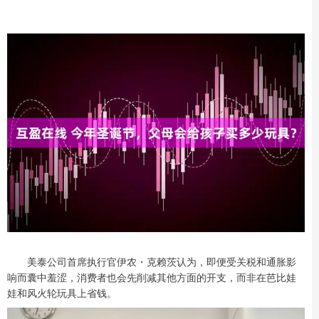
美泰公司首席执行官伊农・克赖茨认为，即便受关税和通胀影
响而囊中羞涩，消费者也会先削减其他方面的开支，而非在芭比娃
娃和风火轮玩具上省钱。