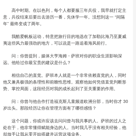
高中时期。在以色列，每个人都要服三年兵役，我早就打定主
意，兵役结束后要出去游历一番，先休学一年。没想到这一 “间隔
年” 最终变成了两年。
我酷爱帆板运动，特意把旅行目的地选在了加勒比海乃至夏威
夷这些风力最强劲的地方，可以说是一路追着海风前行。
问：你曾提到，媒体大亨海姆・萨班对你的职业生涯影响深
远。他给过你最宝贵的建议是什么？
相信自己的直觉。萨班本人就是一个非常依赖直觉的人，同时
他又兼具极强的条理性和前瞻性思维。观察他如何凭借直觉判断形
势、掌控局面，这段经历对我的成长起到了至关重要的作用。
问：你曾与他合作打造福克斯儿童频道欧洲分部，当时你才 30
岁出头。那段经历让你在管理方面有了哪些感悟？
这个问题，你或许应该去问问曾与我共事的人。萨班的过人之
处在于，他非常懂得赋能身边的人。当时我几乎没有相关经验，他
却放手让我从零开始搭建并运营这项业务。