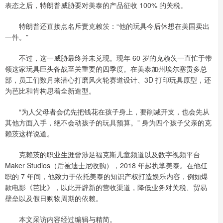
表态之后，特朗普威胁要对美泰的产品征收 100% 的关税。
特朗普还直接点名斥责克赖茨：“他的玩具今后休想在美国卖出
一件。”
不过，这一威胁最终并未兑现。现年 60 岁的克赖茨一直忙于带
领这家玩具巨头备战至关重要的四季度。在美泰加州埃尔塞贡多总
部，员工们数月来潜心打磨风火轮赛道设计、3D 打印玩具原型，还
为芭比和肯构思着全新造型。
“为人父母者会优先把钱花在孩子身上，要削减开支，也会先从
其他方面入手，绝不会动孩子的玩具预算。” 身为四个孩子父亲的克
赖茨这样说道。
克赖茨的职业生涯曾涉足福克斯儿童频道以及数字视频平台
Maker Studios（后被迪士尼收购），2018 年起执掌美泰。在他任
职的 7 年间，他致力于依托美泰的知识产权打造娱乐内容，例如爆
款电影《芭比》，以此开辟新的营收渠道，降低业务对关税、贸易
壁垒以及假日购物周期的依赖。
本文采访内容经过编辑与精简。