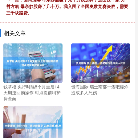
哲方凯 母亲炒股赚了几十万。我入围了全国奥数竞赛决赛，需要
三千块路费。
相关文章
钱掌柜 央行时隔8个月重启14
贵海国际 瑞士南部一酒吧爆炸
天期逆回购操作 时点提前呵护
造成多人死伤
资金面