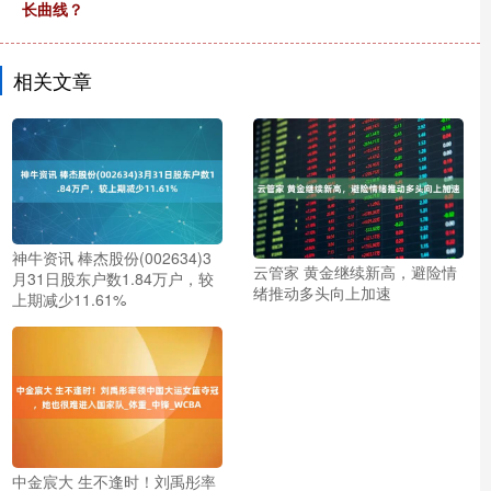
长曲线？
相关文章
神牛资讯 棒杰股份(002634)3
云管家 黄金继续新高，避险情
月31日股东户数1.84万户，较
绪推动多头向上加速
上期减少11.61%
中金宸大 生不逢时！刘禹彤率