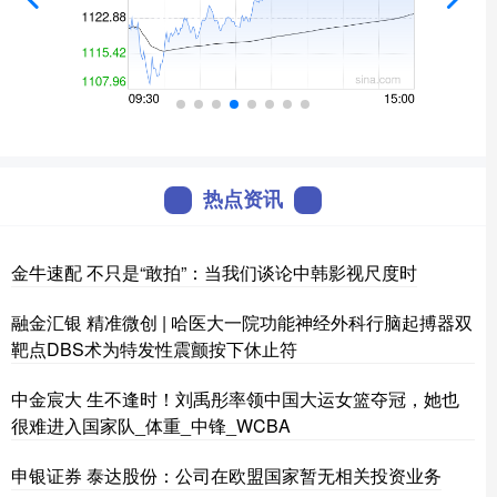
热点资讯
金牛速配 不只是“敢拍”：当我们谈论中韩影视尺度时
融金汇银 精准微创 | 哈医大一院功能神经外科行脑起搏器双
靶点DBS术为特发性震颤按下休止符
中金宸大 生不逢时！刘禹彤率领中国大运女篮夺冠，她也
很难进入国家队_体重_中锋_WCBA
申银证券 泰达股份：公司在欧盟国家暂无相关投资业务