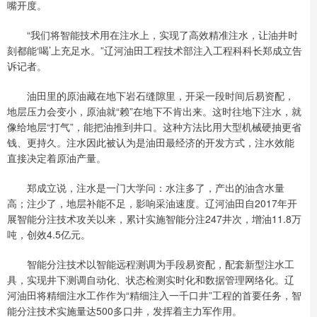
嘴开度。
“我们将智能技术用在注水上，实现了高效精准注水，让油井时
刻都能‘喝’上充足水。”辽河油田工程技术部注入工程科科长郑成立告
诉记者。
油田里的原油藏在地下岩石缝隙里，开采一段时间后易资配，
地层压力会变小，原油就“赖”在地下不肯出来。这时往地下注水，就
像给地层“打气”，能把油推到井口。这种方法比用大型机械硬抽更省
钱、更持久。注水因此被认为是油田最经济的开发方式，注水效能
直接决定着原油产量。
郑成立说，注水是一门大学问：水注多了，产出的油含水量
高；注少了，地层补能不足，影响采油速度。辽河油田自2017年开
展智能分注技术攻关以来，累计实施智能分注247井次，增油11.8万
吨，创效4.5亿元。
智能分注技术以智能远程测调为手段易资配，配套新型注水工
具，实现井下测调自动化、状态检测实时化和数据管理网络化。辽
河油田将精细注水工作作为“精细注入一千口井”工程的首要任务，智
能分注技术实施量达500多口井，发挥着主力军作用。