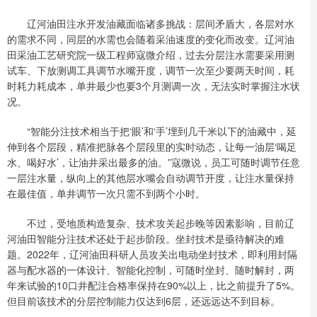
辽河油田注水开发油藏面临诸多挑战：层间矛盾大，各层对水
的需求不同，同层的水需也会随着采油速度的变化而改变。辽河油
田采油工艺研究院一级工程师寇微介绍，过去分层注水需要采用测
试车、下放测调工具调节水嘴开度，调节一次至少要两天时间，耗
时耗力耗成本，单井最少也要3个月测调一次，无法实时掌握注水状
况。
“智能分注技术相当于把‘眼’和‘手’埋到几千米以下的油藏中，延
伸到各个层段，精准把脉各个层段里的实时动态，让每一油层‘喝足
水、喝好水’，让油井采出最多的油。”寇微说，员工可随时调节任意
一层注水量，纵向上的其他层水嘴会自动调节开度，让注水量保持
在最佳值，单井调节一次只需不到两个小时。
不过，受地质构造复杂、技术攻关起步晚等因素影响，目前辽
河油田智能分注技术还处于起步阶段。坐封技术是亟待解决的难
题。2022年，辽河油田科研人员攻关出电动坐封技术，即利用封隔
器与配水器的一体设计、智能化控制，可随时坐封、随时解封，两
年来试验的10口井配注合格率保持在90%以上，比之前提升了5%。
但目前该技术的分层控制能力仅达到6层，还远远达不到目标。