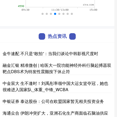
热点资讯
金牛速配 不只是“敢拍”：当我们谈论中韩影视尺度时
融金汇银 精准微创 | 哈医大一院功能神经外科行脑起搏器双
靶点DBS术为特发性震颤按下休止符
中金宸大 生不逢时！刘禹彤率领中国大运女篮夺冠，她也
很难进入国家队_体重_中锋_WCBA
申银证券 泰达股份：公司在欧盟国家暂无相关投资业务
海通众合 伊朗冲突扩大，亚洲石化生产商面临石脑油供应