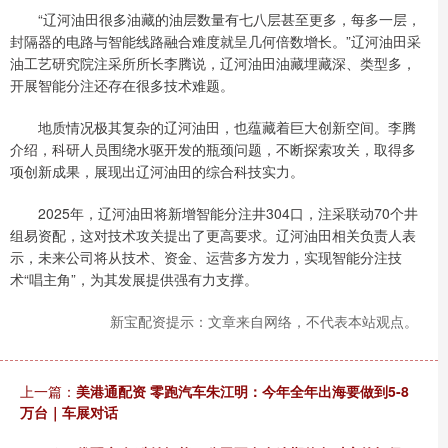
“辽河油田很多油藏的油层数量有七八层甚至更多，每多一层，
封隔器的电路与智能线路融合难度就呈几何倍数增长。”辽河油田采
油工艺研究院注采所所长李腾说，辽河油田油藏埋藏深、类型多，
开展智能分注还存在很多技术难题。
地质情况极其复杂的辽河油田，也蕴藏着巨大创新空间。李腾
介绍，科研人员围绕水驱开发的瓶颈问题，不断探索攻关，取得多
项创新成果，展现出辽河油田的综合科技实力。
2025年，辽河油田将新增智能分注井304口，注采联动70个井
组易资配，这对技术攻关提出了更高要求。辽河油田相关负责人表
示，未来公司将从技术、资金、运营多方发力，实现智能分注技
术“唱主角”，为其发展提供强有力支撑。
新宝配资提示：文章来自网络，不代表本站观点。
上一篇：
美港通配资 零跑汽车朱江明：今年全年出海要做到5-8
万台｜车展对话