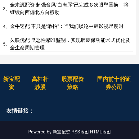
金来源配资 超强台风“白海豚”已完成多次眼壁置换，将
3、
继续向西偏北方向移动
金牛速配 不只是“敢拍”：当我们谈论中韩影视尺度时
4、
久联优配 良恶性精准鉴别，实现肺癌保功能术式优化及
5、
全生命周期管理
新宝配
高杠杆
股票配资
国内前十的证
资
炒股
策略
券公司
友情链接：
Powered by
新宝配资
RSS地图
HTML地图