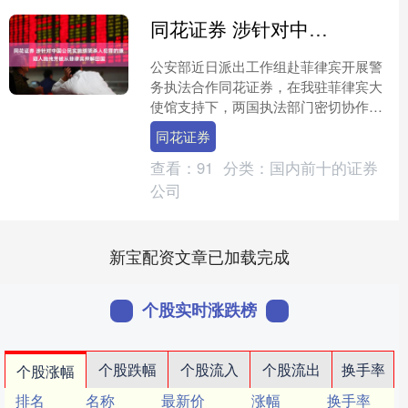
同花证券 涉针对中国公民实施绑架杀人犯罪的嫌疑人施纯芳被从菲律宾押解回国
公安部近日派出工作组赴菲律宾开展警
务执法合作同花证券，在我驻菲律宾大
使馆支持下，两国执法部门密切协作，
成功抓获涉及多起绑架、杀人案件的犯
同花证券
罪嫌疑人施纯芳。12月2....
查看：
91
分类：
国内前十的证券
公司
新宝配资文章已加载完成
个股实时涨跌榜
个股跌幅
个股流入
个股流出
换手率
个股涨幅
排名
名称
最新价
涨幅
换手率