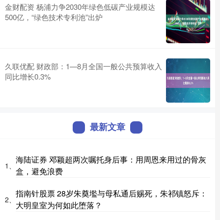
金财配资 杨浦力争2030年绿色低碳产业规模达
500亿，“绿色技术专利池”出炉
久联优配 财政部：1—8月全国一般公共预算收入
同比增长0.3%
最新文章
海陆证券 邓颖超两次嘱托身后事：用周恩来用过的骨灰
1、
盒，避免浪费
指南针股票 28岁朱奠壏与母私通后赐死，朱祁镇怒斥：
2、
大明皇室为何如此堕落？