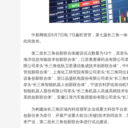
深证成指
14311.01
8
1.02%
200.89
1.
中新网南京6月7日电 7日鑫旺资管，第七届长三角一体
此间发布。
第二批长三角创新联合体建设试点数量为12个，其牵头
海洋信息传输技术创新联合体”，江苏奥赛康药业有限公司牵
限公司牵头“长三角低轨卫星通信集成技术创新联合体”，中
管创新联合体”，上海化工研究院有限公司牵头“长三角同位
设备创新联合体”，浙江晶盛机电股份有限公司牵头“长三角
牵头“长三角智能机器人创新联合体”，宁波吉利罗佑发动机
智能机器人股份有限公司牵头“长三角机器人高速高精技术创
系统创新联合体”，安徽江淮汽车集团股份有限公司牵头“长
为构建由长三角区域内科技领军企业或重大科技平台牵头
创新任务为牵引，开展产业重大前沿(关键)技术协同攻关
来产业，第二批长三角创新联合体进行试点建设。