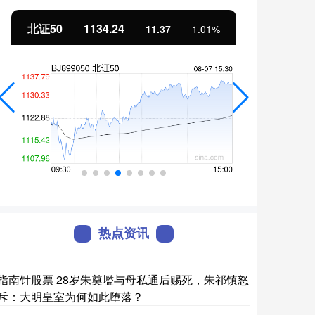
北证50
1134.24
创业
11.37
1.01%
热点资讯
指南针股票 28岁朱奠壏与母私通后赐死，朱祁镇怒
斥：大明皇室为何如此堕落？