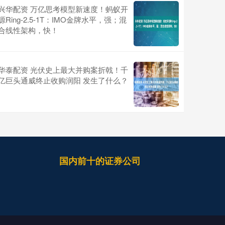
兴华配资 万亿思考模型新速度！蚂蚁开
源Ring-2.5-1T：IMO金牌水平，强；混
合线性架构，快！
华泰配资 光伏史上最大并购案折戟！千
亿巨头通威终止收购润阳 发生了什么？
国内前十的证券公司