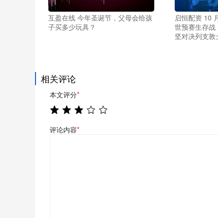
互盈在线 今年圣诞节，父母会给孩
启恒配资 10 月
子买多少玩具？
世预赛生存战
坚对决列支敦
相关评论
本文评分
*
评论内容
*