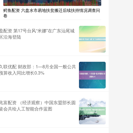
鳄鱼配资 六盘水市易地扶贫搬迁后续扶持情况调查问
卷
盈配资 第17号台风“米娜”在广东汕尾城
区沿海登陆
久联优配 财政部：1—8月全国一般公共
预算收入同比增长0.3%
兆富配资 （经济观察）中国东盟部长圆
桌会共绘人工智能合作蓝图