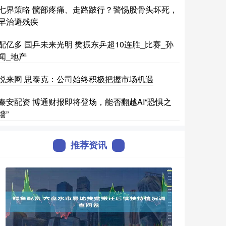
七界策略 髋部疼痛、走路跛行？警惕股骨头坏死，
早治避残疾
配亿多 国乒未来光明 樊振东乒超10连胜_比赛_孙
闻_地产
悦来网 思泰克：公司始终积极把握市场机遇
秦安配资 博通财报即将登场，能否翻越AI“恐惧之
墙”
推荐资讯