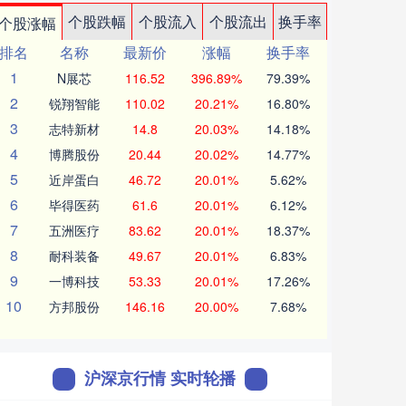
个股跌幅
个股流入
个股流出
换手率
个股涨幅
排名
名称
最新价
涨幅
换手率
1
N展芯
116.52
396.89%
79.39%
2
锐翔智能
110.02
20.21%
16.80%
3
志特新材
14.8
20.03%
14.18%
4
博腾股份
20.44
20.02%
14.77%
5
近岸蛋白
46.72
20.01%
5.62%
6
毕得医药
61.6
20.01%
6.12%
7
五洲医疗
83.62
20.01%
18.37%
8
耐科装备
49.67
20.01%
6.83%
9
一博科技
53.33
20.01%
17.26%
10
方邦股份
146.16
20.00%
7.68%
沪深京行情 实时轮播