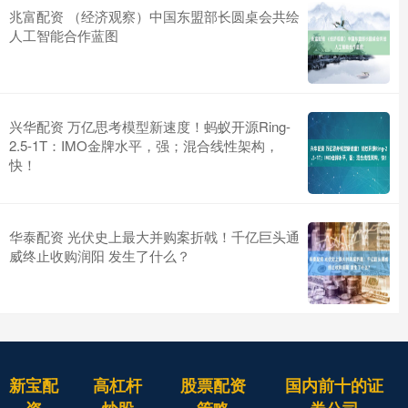
兆富配资 （经济观察）中国东盟部长圆桌会共绘
人工智能合作蓝图
兴华配资 万亿思考模型新速度！蚂蚁开源Ring-
2.5-1T：IMO金牌水平，强；混合线性架构，
快！
华泰配资 光伏史上最大并购案折戟！千亿巨头通
威终止收购润阳 发生了什么？
新宝配
高杠杆
股票配资
国内前十的证