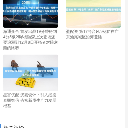
海通众合 首发出战19分钟得到
盈配资 第17号台风“米娜”在广
4分5板2助!杨瀚森上次登场还
东汕尾城区沿海登陆
要追溯到12月8日开拓者对阵灰
熊的比赛
星富优配 汉嘉设计：引入战投
泰联智信 夯实新质生产力发展
根基
相关评论