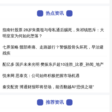
热点资讯
指南针股票 28岁朱奠壏与母私通后赐死，朱祁镇怒斥：大
明皇室为何如此堕落？
七界策略 髋部疼痛、走路跛行？警惕股骨头坏死，早治避
残疾
配亿多 国乒未来光明 樊振东乒超10连胜_比赛_孙闻_地产
悦来网 思泰克：公司始终积极把握市场机遇
秦安配资 博通财报即将登场，能否翻越AI“恐惧之墙”
推荐资讯