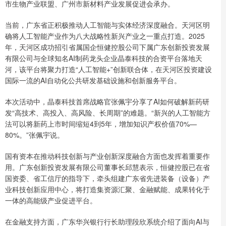
市生物产业联盟、广州市新材料产业发展促进会承办。
当前，广东省正积极推动人工智能与实体经济深度融合。天河区明
确将人工智能产业作为八大战略性新兴产业之一重点打造。2025
年，天河区成功招引省属国企恒健控股公司下属广东创新投资发展
有限公司与全球知名AI制药龙头企业晶泰科技的合资平台落地天
河，该平台将聚力打造“人工智能+”创新联合体，在天河区投资建设
国际一流的AI自动化公共研发基础设施和创新服务平台。
本次活动中，晶泰科技首席战略官张佩宇分享了AI如何破解新药研
发“高技术、高投入、高风险、长周期”的难题。“新兴的人工智能方
法可以将新药上市时间缩短4到5年，增加知识产权价值70%—
80%。”张佩宇说。
国有资本在推动科技创新与产业创新深度融合方面也发挥着重要作
用。广东创新投资发展有限公司董事长邱慧表示，恒健控股已在省
国资委、省工信厅的指导下，牵头组建广东省先进装备（设备）产
业科技创新应用中心，将打造集资源汇聚、金融赋能、成果转化于
一体的高能级产业促进平台。
在金融支持方面，广东华兴银行行长助理段欣系统介绍了面向AI与