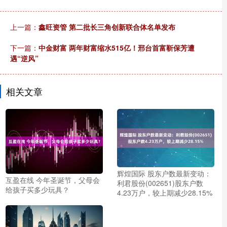
上一篇：
鑫旺资管 第二批长三角创新联合体名单发布
下一篇：
中金财富 两年财富缩水515亿！邢台首富靳保芳遭
遇“逆风”
相关文章
辉煌国际 股东户数最新变动：
互盈在线 今年圣诞节，父母会
利君股份(002651)股东户数
给孩子买多少玩具？
4.23万户，较上期减少28.15%