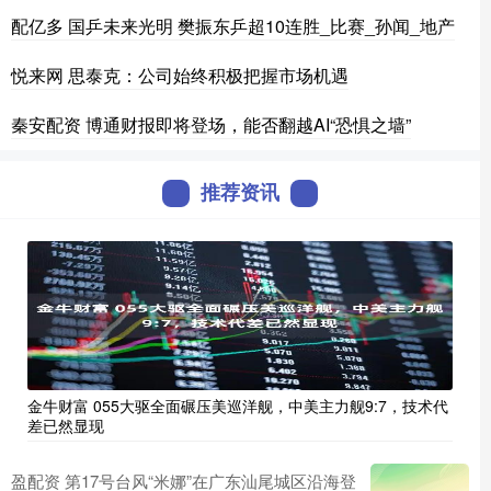
配亿多 国乒未来光明 樊振东乒超10连胜_比赛_孙闻_地产
悦来网 思泰克：公司始终积极把握市场机遇
秦安配资 博通财报即将登场，能否翻越AI“恐惧之墙”
推荐资讯
金牛财富 055大驱全面碾压美巡洋舰，中美主力舰9:7，技术代
差已然显现
盈配资 第17号台风“米娜”在广东汕尾城区沿海登