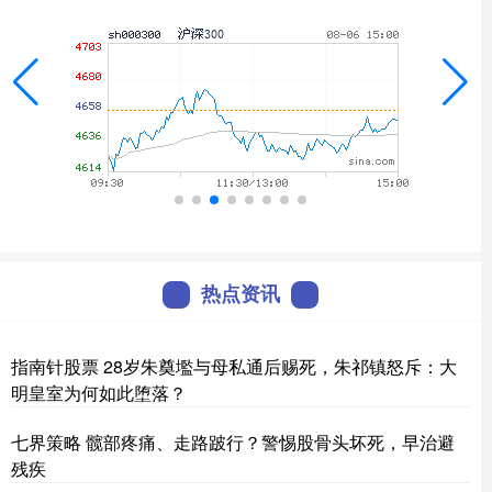
热点资讯
指南针股票 28岁朱奠壏与母私通后赐死，朱祁镇怒斥：大
明皇室为何如此堕落？
七界策略 髋部疼痛、走路跛行？警惕股骨头坏死，早治避
残疾